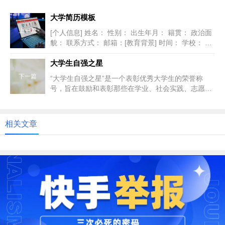
大学简历模板
上一篇
[个人信息] 姓名： 性别： 出生年月： 籍贯： 政治面
貌： 联系方式： 邮箱：[教育背景] 时间： 学校： 专
业： 学...
大学生自强之星
下一篇
“大学生自强之星”是一个表彰优秀大学生的荣誉称
号，旨在鼓励和表彰那些在学业、社会实践、志愿服
务等方面表现突出，具有自我发...
相关文章