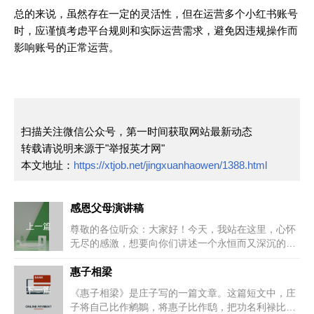
总的来说，虽然存在一定的灵活性，但在运营多个小红书账号
时，应谨慎考虑平台规则和实际运营需求，避免因违规操作而
影响账号的正常运营。
扫描关注微信公众号，第一时间获取网站最新动态
转载请说明来源于"举报英才网"
本文地址：
https://xtjob.net/jingxuanhaowen/1388.html
感恩父母演讲稿
上一篇
尊敬的各位听众：大家好！今天，我站在这里，心怀
无尽的感激，想要向你们讲述一个永恒而又深沉的主
题——感恩父母。在生命的起点...
惠子相梁
下一篇
《惠子相梁》是庄子写的一篇文章。这篇短文中，庄
子将自己比作鹓鶵，将惠子比作鸱，把功名利禄比作