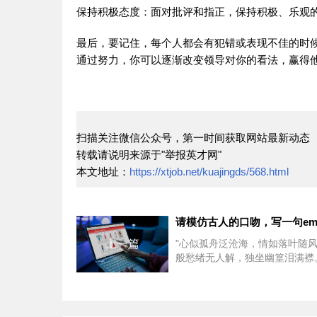
保持积极态度：面对批评和指正，保持积极、乐观
最后，要记住，每个人都会有犯错或表现不佳的时
通过努力，你可以逐渐改变领导对你的看法，赢得
扫描关注微信公众号，第一时间获取网站最新动态
转载请说明来源于"举报英才网"
本文地址：
https://xtjob.net/kuajingds/568.html
请模仿古人的口吻，写一句em
上一篇
"心似孤舟泛沧海，情如落叶随
般愁绪无人解，独坐幽篁泪满襟