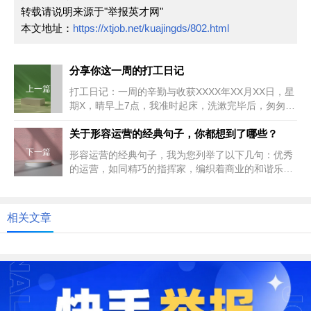
转载请说明来源于"举报英才网"
本文地址：
https://xtjob.net/kuajingds/802.html
分享你这一周的打工日记
上一篇
打工日记：一周的辛勤与收获XXXX年XX月XX日，星
期X，晴早上7点，我准时起床，洗漱完毕后，匆匆吃
了几口早餐，便踏上了...
关于形容运营的经典句子，你都想到了哪些？
下一篇
形容运营的经典句子，我为您列举了以下几句：优秀
的运营，如同精巧的指挥家，编织着商业的和谐乐
章。运营就像掌舵者，稳稳地驾驭...
相关文章